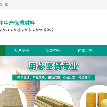
厂家！​
注生产保温材料
岩棉板/岩棉毡/岩棉条/岩棉管/粒状棉
客户案例
新闻中心
在线订购