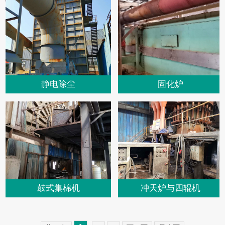
静电除尘
固化炉
鼓式集棉机
冲天炉与四辊机