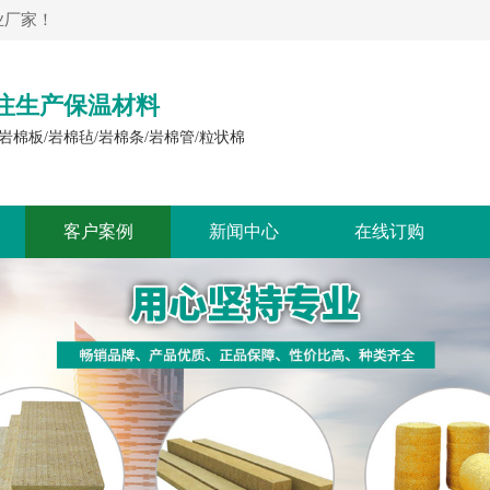
厂家！​
注生产保温材料
岩棉板/岩棉毡/岩棉条/岩棉管/粒状棉
客户案例
新闻中心
在线订购